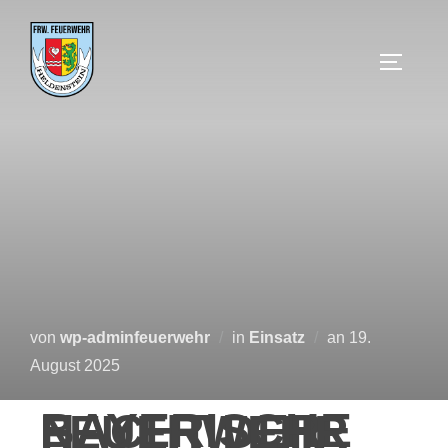
von
wp-adminfeuerwehr
in
Einsatz
an
19.
August 2025
BAYERISCHE NACHT DER FEUERWEHR