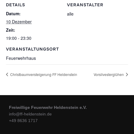
DETAILS
VERANSTALTER
Datum:
alle
10 Dezember
Zeit:
19:00 - 23:30
VERANSTALTUNGSORT
Feuerwehrhaus
Christbaumversteigerung FF Heldenstein
Vorsilvesterglühen
Freiwillige Feuerwehr Heldenstein e.V.
info@ff-heldenstein.de
+49 8636 1717