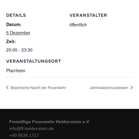
DETAILS
VERANSTALTER
Datum:
öffentlich
5 Dezember
Zeit:
20:00 - 23:30
VERANSTALTUNGSORT
Pfarrheim
Bayerische Nacht der Feuerwehr
Jahresabschlussessen
Freiwillige Feuerwehr Heldenstein e.V.
info@ff-heldenstein.de
+49 8636 1717