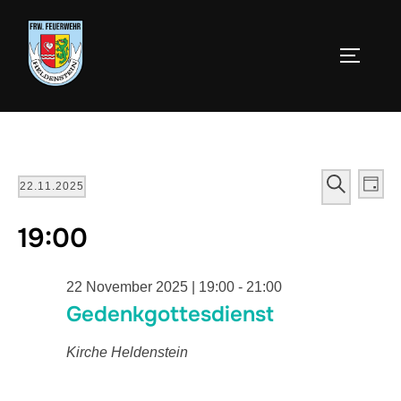
V
V
SUCHE
22.11.2025
TAG
e
D
e
19:00
a
r
r
t
a
u
22 November 2025 | 19:00
-
21:00
a
n
Gedenkgottesdienst
m
s
n
w
Kirche Heldenstein
t
ä
s
a
h